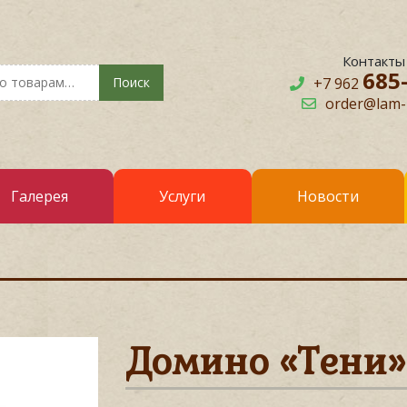
Контакты
685
Поиск
+7 962
order@lam-r
Галерея
Услуги
Новости
Домино «Тени»